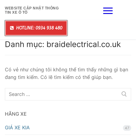
Chuyển
WEBSITE CẬP NHẬT THÔNG
đến
TIN XE Ô TÔ
nội
dung
HOTLINE: 0934 938 480
Danh mục:
braidelectrical.co.uk
Có vẻ như chúng tôi không thể tìm thấy những gì bạn
đang tìm kiếm. Có lẽ tìm kiếm có thể giúp bạn.
Tìm
kiếm
cho:
HÃNG XE
GIÁ XE KIA
47