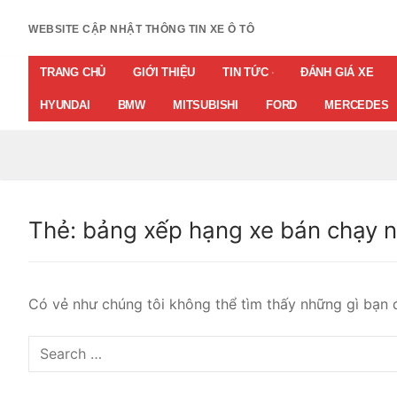
Chuyển
đến
WEBSITE CẬP NHẬT THÔNG TIN XE Ô TÔ
nội
TRANG CHỦ
GIỚI THIỆU
TIN TỨC
ĐÁNH GIÁ XE
dung
HYUNDAI
BMW
MITSUBISHI
FORD
MERCEDES
Thẻ:
bảng xếp hạng xe bán chạy n
Có vẻ như chúng tôi không thể tìm thấy những gì bạn đ
Tìm
kiếm
cho: