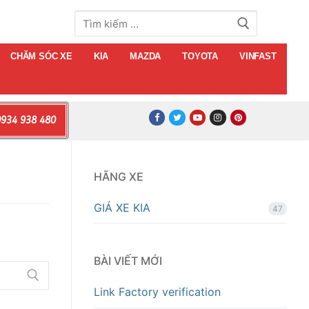
Tìm
kiếm
cho:
CHĂM SÓC XE
KIA
MAZDA
TOYOTA
VINFAST
934 938 480
HÃNG XE
GIÁ XE KIA
47
BÀI VIẾT MỚI
Link Factory verification