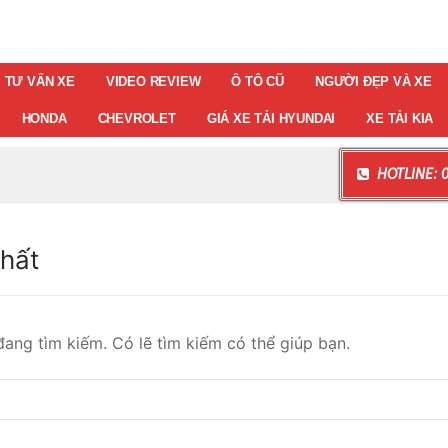
TƯ VẤN XE
VIDEO REVIEW
Ô TÔ CŨ
NGƯỜI ĐẸP VÀ XE
HONDA
CHEVROLET
GIÁ XE TẢI HYUNDAI
XE TẢI KIA
HOTLINE: 0
hất
ang tìm kiếm. Có lẽ tìm kiếm có thể giúp bạn.