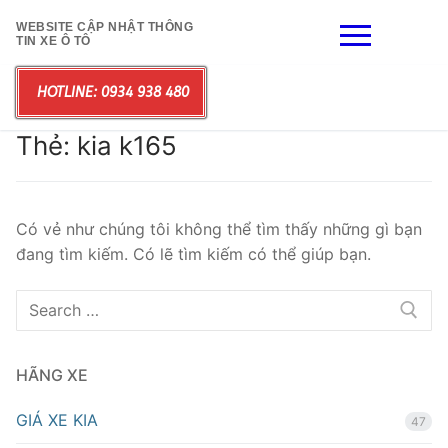
Chuyển
WEBSITE CẬP NHẬT THÔNG
đến
TIN XE Ô TÔ
nội
dung
HOTLINE: 0934 938 480
Thẻ:
kia k165
Có vẻ như chúng tôi không thể tìm thấy những gì bạn
đang tìm kiếm. Có lẽ tìm kiếm có thể giúp bạn.
Tìm
kiếm
cho:
HÃNG XE
GIÁ XE KIA
47