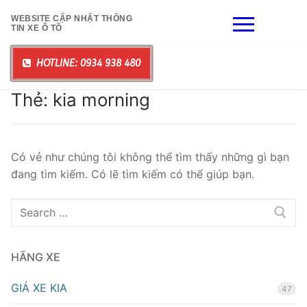
Chuyển
WEBSITE CẬP NHẬT THÔNG
đến
TIN XE Ô TÔ
nội
dung
HOTLINE: 0934 938 480
Thẻ:
kia morning
Có vẻ như chúng tôi không thể tìm thấy những gì bạn
đang tìm kiếm. Có lẽ tìm kiếm có thể giúp bạn.
Tìm
kiếm
cho:
HÃNG XE
GIÁ XE KIA
47