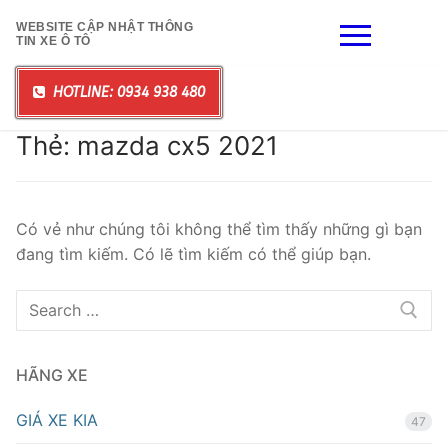
Chuyển
WEBSITE CẬP NHẬT THÔNG
đến
TIN XE Ô TÔ
nội
dung
HOTLINE: 0934 938 480
Thẻ:
mazda cx5 2021
Có vẻ như chúng tôi không thể tìm thấy những gì bạn
đang tìm kiếm. Có lẽ tìm kiếm có thể giúp bạn.
Tìm
kiếm
cho:
HÃNG XE
GIÁ XE KIA
47