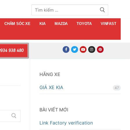
Tìm
kiếm
cho:
CHĂM SÓC XE
KIA
MAZDA
TOYOTA
VINFAST
934 938 480
HÃNG XE
GIÁ XE KIA
47
BÀI VIẾT MỚI
Link Factory verification