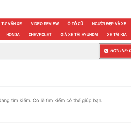
TƯ VẤN XE
VIDEO REVIEW
Ô TÔ CŨ
NGƯỜI ĐẸP VÀ XE
HONDA
CHEVROLET
GIÁ XE TẢI HYUNDAI
XE TẢI KIA
HOTLINE: 0
ang tìm kiếm. Có lẽ tìm kiếm có thể giúp bạn.