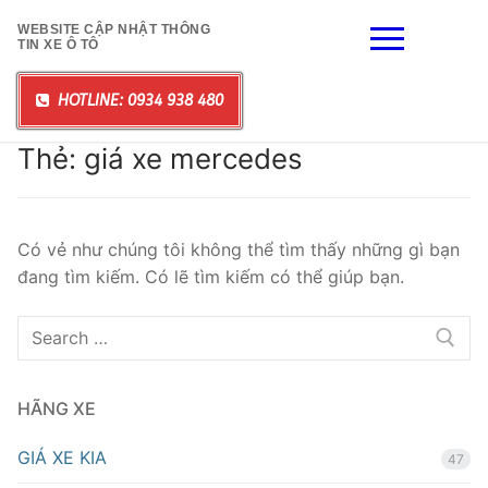
Chuyển
WEBSITE CẬP NHẬT THÔNG
đến
TIN XE Ô TÔ
nội
dung
HOTLINE: 0934 938 480
Thẻ:
giá xe mercedes
Có vẻ như chúng tôi không thể tìm thấy những gì bạn
đang tìm kiếm. Có lẽ tìm kiếm có thể giúp bạn.
Tìm
kiếm
cho:
HÃNG XE
GIÁ XE KIA
47